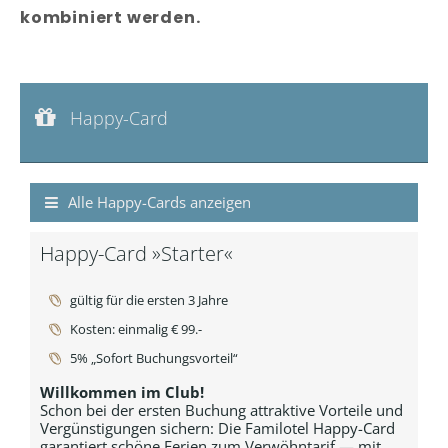
kombiniert werden.
Happy-Card
Happy-Card »Starter« im Wert von:
€ 99,--
Happy-Card
Happy-Card »Starter«
Alle Happy-Cards anzeigen
Happy-Card »Starter«
gültig für die ersten 3 Jahre
Kosten: einmalig € 99.-
5% „Sofort Buchungsvorteil“
Willkommen im Club!
Schon bei der ersten Buchung attraktive Vorteile und
Vergünstigungen sichern: Die Familotel Happy-Card
garantiert schöne Ferien zum Verwöhntarif — mit