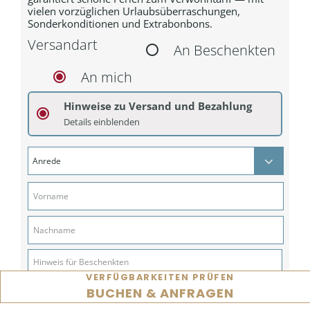
vielen vorzüglichen Urlaubsüberraschungen,
Sonderkonditionen und Extrabonbons.
Versandart
An Beschenkten
An mich
Hinweise zu Versand und Bezahlung
Details einblenden
.
KREDITKARTE
Umgehend nach Ihrer verbindlichen Bestellung erhalten sie die Happy-Card Nummer per E-Mail.
Ihre original Happy-Card erhalten Sie zusammen mit unserem Couponheft und weiteren Informationen via Briefversand.
SOFORTÜBERWEISUNG
Umgehend nach Ihrer verbindlichen Bestellung erhalten sie die Happy-Card Nummer per E-Mail.
Bitte überweisen Sie die Gebühr auf das dort angegebene Konto. Nach Zahlungseingang wird Ihre Happy-Card wochentags innerhalb von 24 Stunden aktiviert.
SEPA-LASTSCHRIFT
Umgehend nach Ihrer verbindlichen Bestellung u n d Zahlungseingang erhalten sie die Happy-Card Nummer zum Download in der E-Mailbestätigung. Nach Zahlungseingang wird Ihre Happy-Card wochentags innerhalb von 24 Stunden aktiviert.
VERFÜGBARKEITEN PRÜFEN
BUCHEN & ANFRAGEN