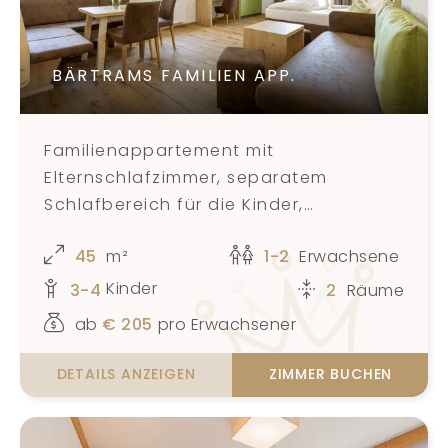
BÄRTRAMS FAMILIEN APP.
Familienappartement mit
Elternschlafzimmer, separatem
Schlafbereich für die Kinder,
Badezimmer, Balkon und Blick auf eine
45
m²
1-2
Erwachsene
natürliche Landschaft für 3-5
Personen
Kinder
3-4
2
Räume
ab
€
205
pro Erwachsener
DETAILS ANZEIGEN
ZIMMER BUCHEN