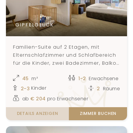
GIPFELGLÜCK
Familien-Suite auf 2 Etagen, mit
Elternschlafzimmer und Schlafbereich
für die Kinder, zwei Badezimmer, Balkon
und Blick auf eine natürliche
45
m²
1-2
Erwachsene
Landschaft für 3-5 Personen.
Kinder
2-3
2
Räume
ab
€
204
pro Erwachsener
DETAILS ANZEIGEN
ZIMMER BUCHEN