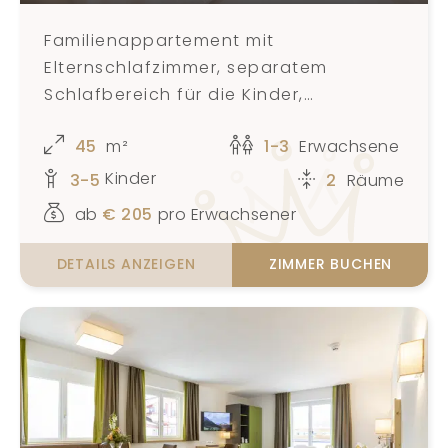
Familienappartement mit
Elternschlafzimmer, separatem
Schlafbereich für die Kinder,
Badezimmer, Balkon und Blick auf eine
45
m²
1-3
Erwachsene
natürliche Landschaft für 3-5
Personen
Kinder
3-5
2
Räume
ab
€
205
pro Erwachsener
DETAILS ANZEIGEN
ZIMMER BUCHEN