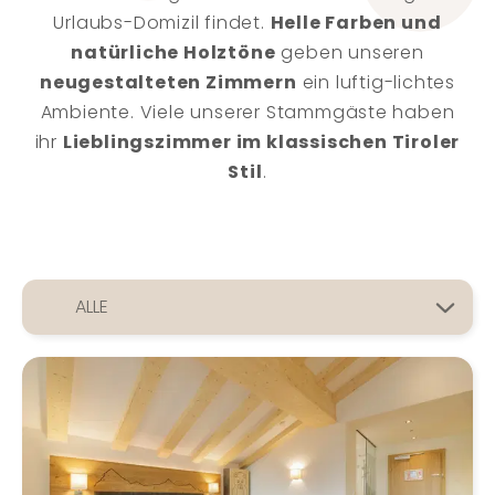
Urlaubs-Domizil findet.
Helle Farben und
natürliche Holztöne
geben unseren
neugestalteten Zimmern
ein luftig-lichtes
Ambiente. Viele unserer Stammgäste haben
ihr
Lieblingszimmer im klassischen Tiroler
Stil
.
Menü
ALLE
auf
mobile
FAMILIEN-SUITE | 4-RAUM
FAMILIEN-SUITE | 3-RAUM
FAMILIEN-SUITE | 2-RAUM
FAMILIEN-SUITE | 1-RAUM
öffnen