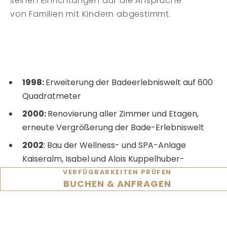
seinen Einrichtungen auf die Ansprüche
von Familien mit Kindern abgestimmt.
1998:
Erweiterung der Badeerlebniswelt auf 600
Quadratmeter
2000:
Renovierung aller Zimmer und Etagen,
erneute Vergrößerung der Bade-Erlebniswelt
2002
: Bau der Wellness- und SPA-Anlage
Kaiseralm, Isabel und Alois Kuppelhuber-
Angerer übernehmen das Hotel
VERFÜGBARKEITEN PRÜFEN
BUCHEN & ANFRAGEN
2007:
Erneute Erweiterung der Wellnessanlage,
ein Neubau mit Suiten, Restaurant und dem
Kinderland wird errichtet