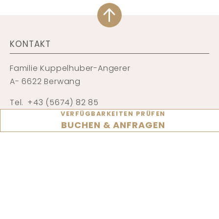
Unsere Werte
KONTAKT
Familie Kuppelhuber-Angerer
A- 6622 Berwang
Tel.
+43 (5674) 82 85
VERFÜGBARKEITEN PRÜFEN
Fax. +43 (5674) 82 86 95
BUCHEN & ANFRAGEN
Mail:
hotel@kaiserhof.at
SERVICE & SUCHEN
Angebote